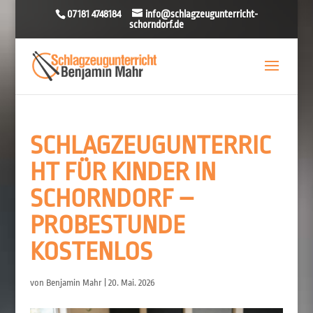
07181 4748184
info@schlagzeugunterricht-
schorndorf.de
SCHLAGZEUGUNTERRIC
HT FÜR KINDER IN
SCHORNDORF –
PROBESTUNDE
KOSTENLOS
von
Benjamin Mahr
|
20. Mai. 2026