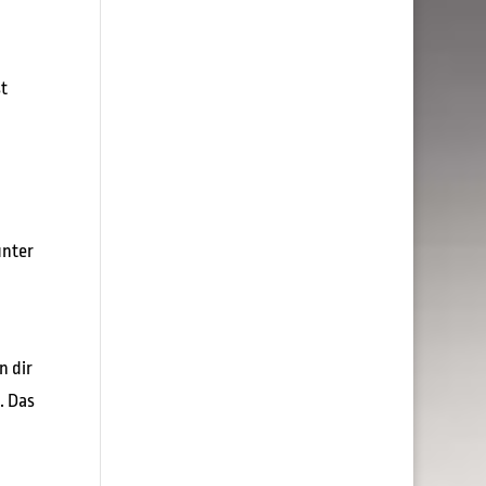
t
unter
n dir
. Das