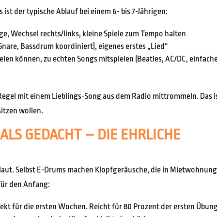
ist der typische Ablauf bei einem 6- bis 7-Jährigen:
ge, Wechsel rechts/links, kleine Spiele zum Tempo halten
Snare, Bassdrum koordiniert), eigenes erstes „Lied“
elen können, zu echten Songs mitspielen (Beatles, AC/DC, einfach
Regel mit einem Lieblings-Song aus dem Radio mittrommeln. Das i
itzen wollen.
ALS GEDACHT – DIE EHRLICHE
t laut. Selbst E-Drums machen Klopfgeräusche, die in Mietwohnun
für den Anfang:
erfekt für die ersten Wochen. Reicht für 80 Prozent der ersten Übun