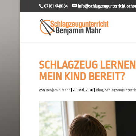
07181 4748184
info@schlagzeugunterricht-schor
SCHLAGZEUG LERNEN 
MEIN KIND BEREIT?
von
Benjamin Mahr
|
20. Mai. 2026
|
Blog
,
Schlagzeugunterri