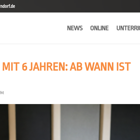
ndorf.de
NEWS
ONLINE
UNTERRI
MIT 6 JAHREN: AB WANN IST
cht