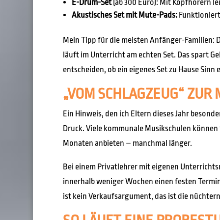
E-Drum-Set
(ab 300 Euro): Mit Kopfhörern le
Akustisches Set mit Mute-Pads:
Funktioniert
Mein Tipp für die meisten Anfänger-Familien: Dr
läuft im Unterricht am echten Set. Das spart Ge
entscheiden, ob ein eigenes Set zu Hause Sinn e
„VOM SCHLAGZEUG“ ZUR 
Ein Hinweis, den ich Eltern dieses Jahr besond
Druck. Viele kommunale Musikschulen können S
Monaten anbieten – manchmal länger.
Bei einem Privatlehrer mit eigenen Unterrichts
innerhalb weniger Wochen einen festen Termin b
ist kein Verkaufsargument, das ist die nüchter