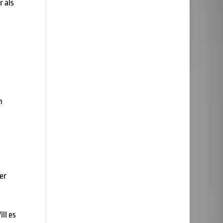
r als
n
er
ll es