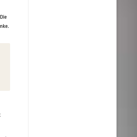
 Die
enke.
t