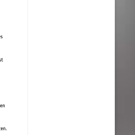
es
st
gen
gen.