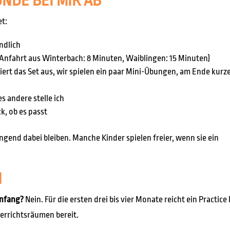
NDE BEI MIR AB
t:
ndlich
Anfahrt aus Winterbach: 8 Minuten, Waiblingen: 15 Minuten)
ert das Set aus, wir spielen ein paar Mini-Übungen, am Ende kurz
es andere stelle ich
, ob es passt
gend dabei bleiben. Manche Kinder spielen freier, wenn sie ein
N
Anfang?
Nein. Für die ersten drei bis vier Monate reicht ein Practice
terrichtsräumen bereit.