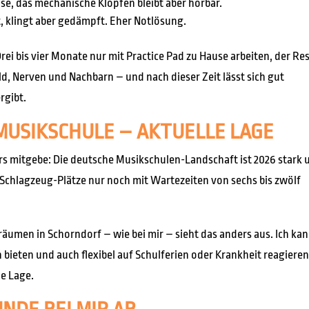
ise, das mechanische Klopfen bleibt aber hörbar.
, klingt aber gedämpft. Eher Notlösung.
ei bis vier Monate nur mit Practice Pad zu Hause arbeiten, der Res
ld, Nerven und Nachbarn – und nach dieser Zeit lässt sich gut
rgibt.
MUSIKSCHULE – AKTUELLE LAGE
ers mitgebe: Die deutsche Musikschulen-Landschaft ist 2026 stark 
chlagzeug-Plätze nur noch mit Wartezeiten von sechs bis zwölf
räumen in Schorndorf – wie bei mir – sieht das anders aus. Ich kan
ieten und auch flexibel auf Schulferien oder Krankheit reagieren
ne Lage.