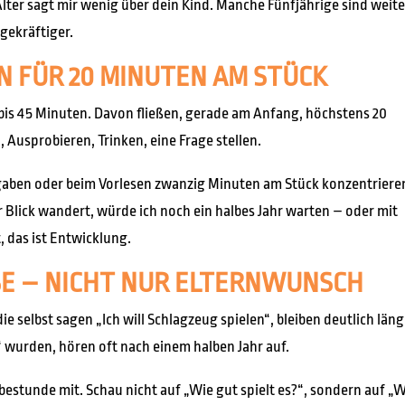
lter sagt mir wenig über dein Kind. Manche Fünfjährige sind weite
agekräftiger.
N FÜR 20 MINUTEN AM STÜCK
 bis 45 Minuten. Davon fließen, gerade am Anfang, höchstens 20
, Ausprobieren, Trinken, eine Frage stellen.
fgaben oder beim Vorlesen zwanzig Minuten am Stück konzentriere
r Blick wandert, würde ich noch ein halbes Jahr warten – oder mit
t, das ist Entwicklung.
SSE – NICHT NUR ELTERNWUNSCH
die selbst sagen „Ich will Schlagzeug spielen“, bleiben deutlich läng
“ wurden, hören oft nach einem halben Jahr auf.
bestunde mit. Schau nicht auf „Wie gut spielt es?“, sondern auf „Wi