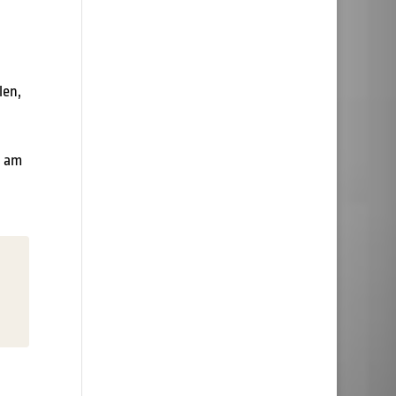
len,
n am