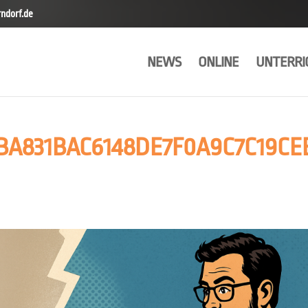
ndorf.de
NEWS
ONLINE
UNTERRI
BA831BAC6148DE7F0A9C7C19CE