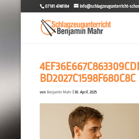
07181 4748184
info@schlagzeugunterricht-schor
4EF36E667C863309CD
BD2027C1598F680C8C
von
Benjamin Mahr
|
30. April. 2025